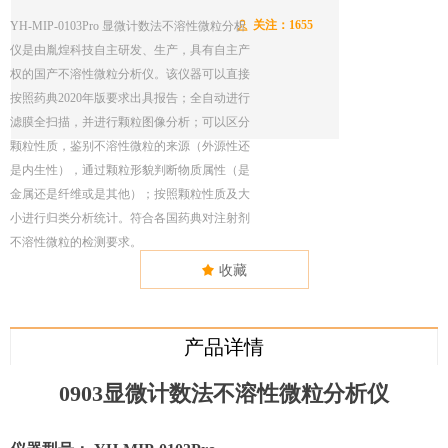
关注：
1655
YH-MIP-0103Pro 显微计数法不溶性微粒分析
ꄑ
仪是由胤煌科技自主研发、生产，具有自主产
权的国产不溶性微粒分析仪。该仪器可以直接
按照药典2020年版要求出具报告；全自动进行
滤膜全扫描，并进行颗粒图像分析；可以区分
颗粒性质，鉴别不溶性微粒的来源（外源性还
是内生性），通过颗粒形貌判断物质属性（是
金属还是纤维或是其他）；按照颗粒性质及大
小进行归类分析统计。符合各国药典对注射剂
不溶性微粒的检测要求。
끄
收藏
产品详情
0903显微计数法不溶性微粒分析仪