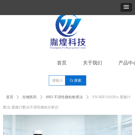
联系我们：400-808-3017
首页
关于我们
产品中
끠
搜索
Control Render
Error!ControlType:productSlideBind,StyleName:Style1,ColorName:Item0,Message:
ControlType:productSlideBind Error:未将对象引用设置到对象的实例。
首页
ꄲ
生物医药
ꄲ
0903 不溶性微粒检查法
ꄲ
YH-MIP-0103Pro 显微计
数法-显微计数法不溶性微粒分析仪